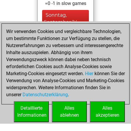
=0 -1 in slow games
Sonntag,
September 24,
2023
Wir verwenden Cookies und vergleichbare Technologien,
um bestimmte Funktionen zur Verfügung zu stellen, die
You created
Nutzererfahrungen zu verbessern und interessengerechte
your Studies account
Inhalte auszuspielen. Abhängig von ihrem
Studies
Verwendungszweck können dabei neben technisch
Sonntag,
erforderlichen Cookies auch Analyse-Cookies sowie
April 21, 2019
Marketing-Cookies eingesetzt werden.
Hier
können Sie der
Verwendung von Analyse-Cookies und Marketing-Cookies
You played 3
widersprechen. Weitere Informationen finden Sie in
blitz games
Play
unserer
Datenschutzerklärung
.
You scored +3
=0 -0 in blitz
Detaillierte
Alles
Alles
Informationen
ablehnen
akzeptieren