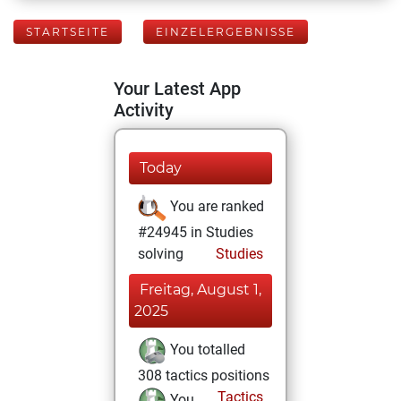
STARTSEITE
EINZELERGEBNISSE
Your Latest App
Activity
Today
You are ranked
#24945 in Studies
solving
Studies
Freitag, August 1,
2025
You totalled
308 tactics positions
Tactics
You