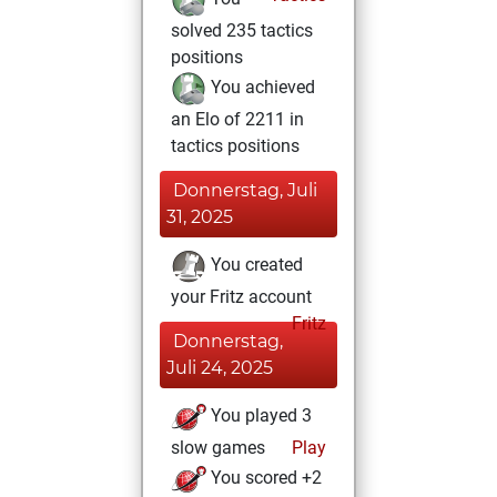
solved 235 tactics
positions
You achieved
an Elo of 2211 in
tactics positions
Donnerstag, Juli
31, 2025
You created
your Fritz account
Fritz
Donnerstag,
Juli 24, 2025
You played 3
slow games
Play
You scored +2