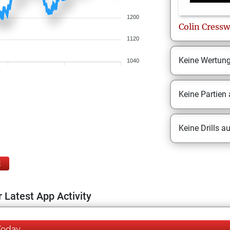
1200
Colin
Cressw
1120
Keine Wertun
1040
Keine Partien
Keine Drills a
E
 Latest App Activity
Today