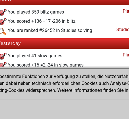
Pl
You played 359 blitz games
You scored +136 =17 -206 in blitz
Studi
You are ranked #26452 in Studies solving
Yesterday
Pl
You played 41 slow games
You scored +15 =2 -24 in slow games
estimmte Funktionen zur Verfügung zu stellen, die Nutzererfah
Montag, Dezember 11, 2023
 dabei neben technisch erforderlichen Cookies auch Analyse-C
Studi
ng-Cookies widersprechen. Weitere Informationen finden Sie in
You created your Studies account