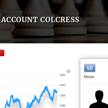
ACCOUNT COLCRESS
E
1520
None
1440
1360
1280