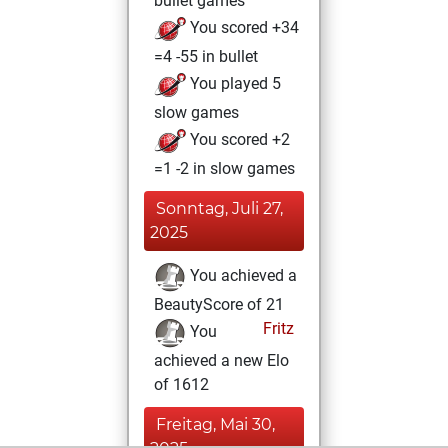
bullet games
You scored +34
=4 -55 in bullet
You played 5
slow games
You scored +2
=1 -2 in slow games
Sonntag, Juli 27,
2025
You achieved a
BeautyScore of 21
Fritz
You
achieved a new Elo
of 1612
Freitag, Mai 30,