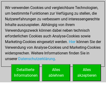
2025
Wir verwenden Cookies und vergleichbare Technologien,
You won
um bestimmte Funktionen zur Verfügung zu stellen, die
against Fritz
Fritz
Nutzererfahrungen zu verbessern und interessengerechte
Inhalte auszuspielen. Abhängig von ihrem
Samstag, Januar
Verwendungszweck können dabei neben technisch
15, 2022
erforderlichen Cookies auch Analyse-Cookies sowie
Marketing-Cookies eingesetzt werden.
Hier
können Sie der
You created
Verwendung von Analyse-Cookies und Marketing-Cookies
your Fritz account
widersprechen. Weitere Informationen finden Sie in
Fritz
You
unserer
Datenschutzerklärung
.
created your Studies
account
Studies
Detaillierte
Alles
Alles
Informationen
ablehnen
akzeptieren