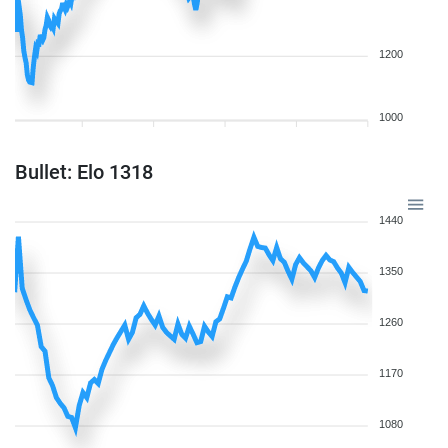
1200
1000
Bullet: Elo 1318
1440
1350
1260
1170
1080