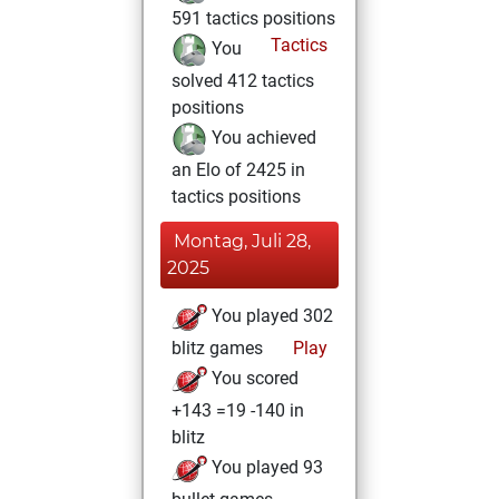
591 tactics positions
Tactics
You
solved 412 tactics
positions
You achieved
an Elo of 2425 in
tactics positions
Montag, Juli 28,
2025
You played 302
blitz games
Play
You scored
+143 =19 -140 in
blitz
You played 93