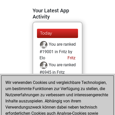
Your Latest App
Activity
Today
You are ranked
#19001 in Fritz by
Elo
Fritz
You are ranked
#6945 in Fritz
Beauty
Wir verwenden Cookies und vergleichbare Technologien,
um bestimmte Funktionen zur Verfügung zu stellen, die
Samstag,
Nutzererfahrungen zu verbessern und interessengerechte
November 13, 2021
Inhalte auszuspielen. Abhängig von ihrem
You achieved a
Verwendungszweck können dabei neben technisch
erforderlichen Cookies auch Analyse-Cookies sowie
BeautyScore of 38