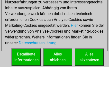
Nutzererfahrungen zu verbessern und interessengerechte
Fritz
You
Inhalte auszuspielen. Abhängig von ihrem
achieved a new Elo
Verwendungszweck können dabei neben technisch
of 1549
erforderlichen Cookies auch Analyse-Cookies sowie
Marketing-Cookies eingesetzt werden.
Hier
können Sie der
Dienstag, Juni 28,
Verwendung von Analyse-Cookies und Marketing-Cookies
2022
widersprechen. Weitere Informationen finden Sie in
unserer
Datenschutzerklärung
.
You created
your Fritz account
Detaillierte
Alles
Alles
Fritz
Informationen
ablehnen
akzeptieren