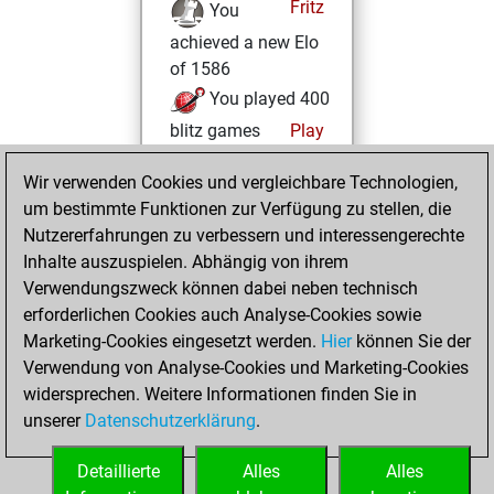
Fritz
You
achieved a new Elo
of 1586
You played 400
blitz games
Play
You scored
Wir verwenden Cookies und vergleichbare Technologien,
+202 =15 -183 in
um bestimmte Funktionen zur Verfügung zu stellen, die
blitz
Nutzererfahrungen zu verbessern und interessengerechte
You created
Inhalte auszuspielen. Abhängig von ihrem
your Studies account
Verwendungszweck können dabei neben technisch
Studies
erforderlichen Cookies auch Analyse-Cookies sowie
Montag,
Marketing-Cookies eingesetzt werden.
Hier
können Sie der
Dezember 28,
Verwendung von Analyse-Cookies und Marketing-Cookies
2020
widersprechen. Weitere Informationen finden Sie in
unserer
Datenschutzerklärung
.
You created
your Fritz account
Detaillierte
Alles
Alles
Fritz