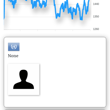
1440
1350
1260
None