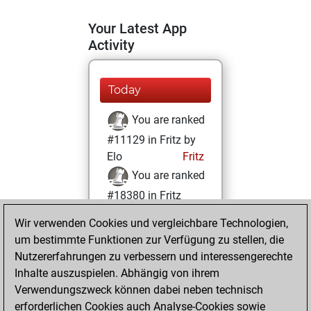
Your Latest App
Activity
Today
You are ranked
#11129 in Fritz by
Elo
Fritz
You are ranked
#18380 in Fritz
Beauty
Wir verwenden Cookies und vergleichbare Technologien,
um bestimmte Funktionen zur Verfügung zu stellen, die
Mittwoch, Januar
Nutzererfahrungen zu verbessern und interessengerechte
6, 2021
Inhalte auszuspielen. Abhängig von ihrem
You achieved a
Verwendungszweck können dabei neben technisch
erforderlichen Cookies auch Analyse-Cookies sowie
BeautyScore of 4