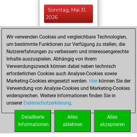
Sonntag, Mai 31,
2026
You played 390
Wir verwenden Cookies und vergleichbare Technologien,
blitz games
Play
um bestimmte Funktionen zur Verfügung zu stellen, die
You scored +63
Nutzererfahrungen zu verbessern und interessengerechte
=2 -325 in blitz
Inhalte auszuspielen. Abhängig von ihrem
Verwendungszweck können dabei neben technisch
Montag, Juni 15,
erforderlichen Cookies auch Analyse-Cookies sowie
2020
Marketing-Cookies eingesetzt werden.
Hier
können Sie der
Verwendung von Analyse-Cookies und Marketing-Cookies
You played 10
widersprechen. Weitere Informationen finden Sie in
slow games
Play
unserer
Datenschutzerklärung
.
You scored +6
=1 -3 in slow games
Detaillierte
Alles
Alles
Informationen
ablehnen
akzeptieren