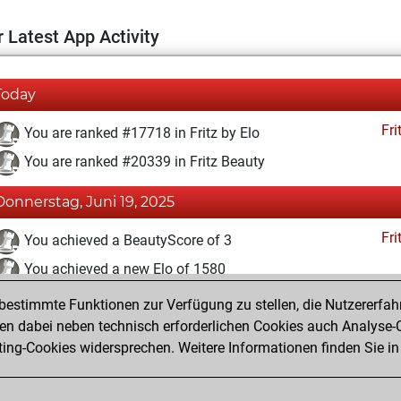
 Latest App Activity
Today
Fri
You are ranked #17718 in Fritz by Elo
You are ranked #20339 in Fritz Beauty
Donnerstag, Juni 19, 2025
Fri
You achieved a BeautyScore of 3
You achieved a new Elo of 1580
estimmte Funktionen zur Verfügung zu stellen, die Nutzererfah
Donnerstag, Juni 12, 2025
 dabei neben technisch erforderlichen Cookies auch Analyse-C
Fri
ng-Cookies widersprechen. Weitere Informationen finden Sie in
You created your Fritz account