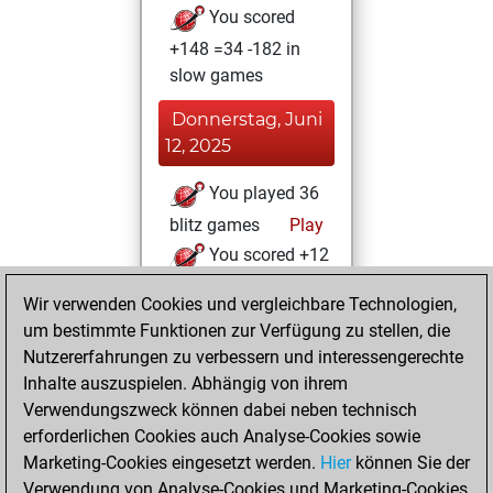
You scored
+148 =34 -182 in
slow games
Donnerstag, Juni
12, 2025
You played 36
blitz games
Play
You scored +12
=6 -18 in blitz
Wir verwenden Cookies und vergleichbare Technologien,
um bestimmte Funktionen zur Verfügung zu stellen, die
Sonntag, Februar
Nutzererfahrungen zu verbessern und interessengerechte
12, 2023
Inhalte auszuspielen. Abhängig von ihrem
You achieved a
Verwendungszweck können dabei neben technisch
erforderlichen Cookies auch Analyse-Cookies sowie
BeautyScore of 41
Marketing-Cookies eingesetzt werden.
Fritz
Hier
können Sie der
You
Verwendung von Analyse-Cookies und Marketing-Cookies