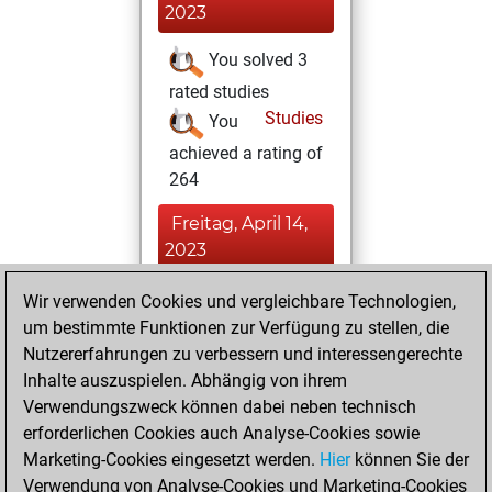
2023
You solved 3
rated studies
Studies
You
achieved a rating of
264
Freitag, April 14,
2023
You won
Wir verwenden Cookies und vergleichbare Technologien,
um bestimmte Funktionen zur Verfügung zu stellen, die
against Fritz
Fritz
Nutzererfahrungen zu verbessern und interessengerechte
You achieved a
Inhalte auszuspielen. Abhängig von ihrem
BeautyScore of 163
Verwendungszweck können dabei neben technisch
You achieved a
erforderlichen Cookies auch Analyse-Cookies sowie
new Elo of 1679
Marketing-Cookies eingesetzt werden.
Hier
können Sie der
You created
Verwendung von Analyse-Cookies und Marketing-Cookies