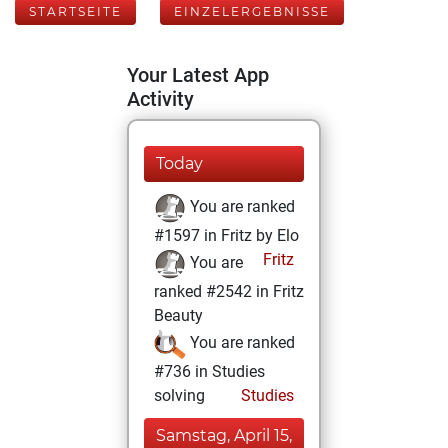
STARTSEITE
EINZELERGEBNISSE
Your Latest App
Activity
Today
You are ranked
#1597 in Fritz by Elo
Fritz
You are
ranked #2542 in Fritz
Beauty
You are ranked
#736 in Studies
solving
Studies
Samstag, April 15,