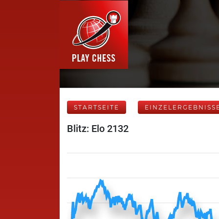
STARTSEITE
EINZELERGEBNISS
Blitz: Elo 2132