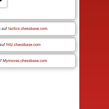
g auf
tactics.chessbase.com
 auf
fritz.chessbase.com
uf
Mymoves.chessbase.com