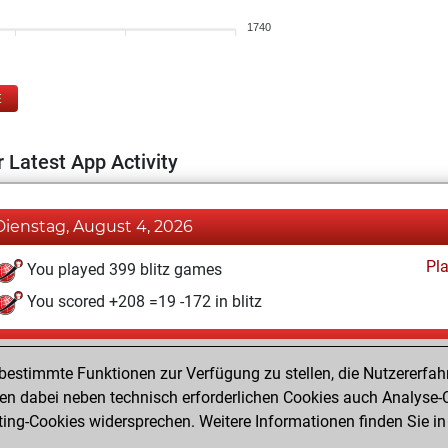
1740
E
 Latest App Activity
Dienstag, August 4, 2026
Pl
You played 399 blitz games
You scored +208 =19 -172 in blitz
Freitag, Mai 22, 2026
estimmte Funktionen zur Verfügung zu stellen, die Nutzererfah
Pl
You played 1 bullet games
 dabei neben technisch erforderlichen Cookies auch Analyse-C
ng-Cookies widersprechen. Weitere Informationen finden Sie in
You scored +0 =0 -1 in bullet