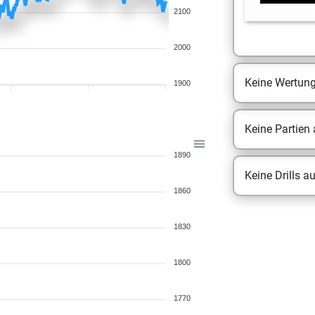
2100
2000
Keine Wertun
1900
Keine Partien
1890
Keine Drills a
1860
1830
1800
1770