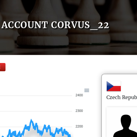
ACCOUNT CORVUS_22
E
2400
Czech Repub
2300
2200