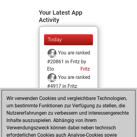
Your Latest App
Activity
Today
You are ranked
#20861 in Fritz by
Elo
Fritz
You are ranked
#4917 in Fritz
Beauty
Wir verwenden Cookies und vergleichbare Technologien,
um bestimmte Funktionen zur Verfügung zu stellen, die
Montag, Juni 16,
Nutzererfahrungen zu verbessern und interessengerechte
2025
Inhalte auszuspielen. Abhängig von ihrem
You achieved a
Verwendungszweck können dabei neben technisch
erforderlichen Cookies auch Analyse-Cookies sowie
BeautyScore of 63