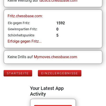
Keine Wertung auf
tactics.chessbase.com
Fritz.chessbase.com:
1592
Elo gegen Fritz:
0
Gewinnpartien Fritz:
5
Schönheitspunkte
Erfolge gegen Fritz...
Keine Drills auf
Mymoves.chessbase.com
STARTSEITE
EINZELERGEBNISSE
Your Latest App
Activity