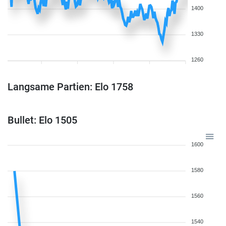
1400
1330
1260
Langsame Partien: Elo 1758
Bullet: Elo 1505
1600
1580
1560
1540