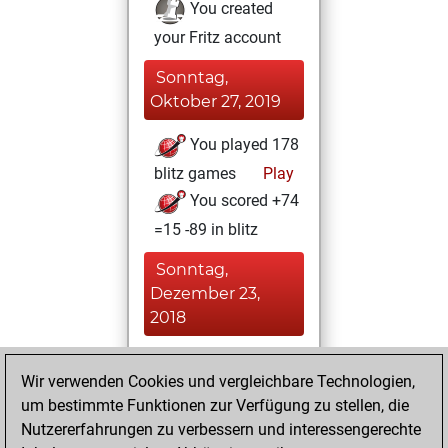
You created
your Fritz account
Sonntag,
Oktober 27, 2019
You played 178
blitz games
Play
You scored +74
=15 -89 in blitz
Sonntag,
Dezember 23,
2018
You played 1
Wir verwenden Cookies und vergleichbare Technologien,
bullet games
Play
um bestimmte Funktionen zur Verfügung zu stellen, die
You scored +0
Nutzererfahrungen zu verbessern und interessengerechte
=0 -1 in bullet