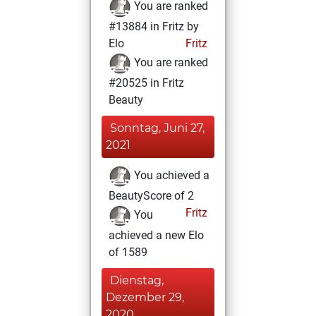
You are ranked
#13884 in Fritz by
Elo
Fritz
You are ranked
#20525 in Fritz
Beauty
Sonntag, Juni 27,
2021
You achieved a
BeautyScore of 2
Fritz
You
achieved a new Elo
of 1589
Dienstag,
Dezember 29,
2020