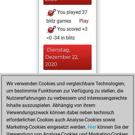
You played 37
blitz games
Play
You scored +3
=0 -34 in blitz
Dienstag,
Dezember 22,
2020
You created
Wir verwenden Cookies und vergleichbare Technologien,
your Fritz account
um bestimmte Funktionen zur Verfügung zu stellen, die
Fritz
You
Nutzererfahrungen zu verbessern und interessengerechte
played 13 bullet
Inhalte auszuspielen. Abhängig von ihrem
games
Play
Verwendungszweck können dabei neben technisch
You scored +1
erforderlichen Cookies auch Analyse-Cookies sowie
Marketing-Cookies eingesetzt werden.
=0 -12 in bullet
Hier
können Sie der
Verwendung von Analyse-Cookies und Marketing-Cookies