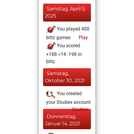
Samstag, April 5,
2025
You played 400
blitz games
Play
You scored
+188 =14 -198 in
blitz
Samstag,
Oktober 30, 2021
You created
your Studies account
Studies
Donnerstag,
Januar 14, 2021