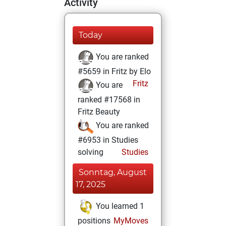
Activity
Today
You are ranked
#5659 in Fritz by Elo
Fritz
You are
ranked #17568 in
Fritz Beauty
You are ranked
#6953 in Studies
solving
Studies
Sonntag, August
17, 2025
You learned 1
positions
MyMoves