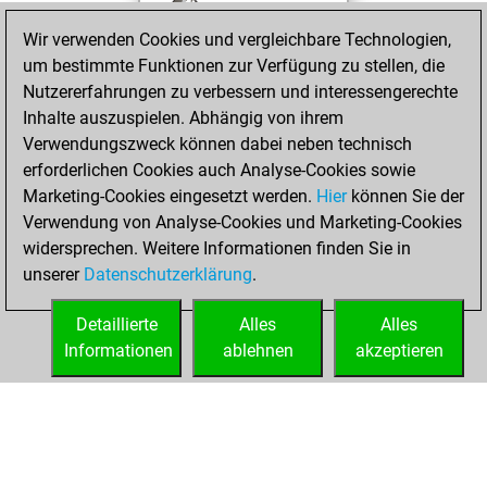
You won
Wir verwenden Cookies und vergleichbare Technologien,
against Fritz
Fritz
um bestimmte Funktionen zur Verfügung zu stellen, die
You achieved a
Nutzererfahrungen zu verbessern und interessengerechte
BeautyScore of 5
Inhalte auszuspielen. Abhängig von ihrem
You achieved a
Verwendungszweck können dabei neben technisch
new Elo of 1617
erforderlichen Cookies auch Analyse-Cookies sowie
Marketing-Cookies eingesetzt werden.
Hier
können Sie der
Samstag, Januar
Verwendung von Analyse-Cookies und Marketing-Cookies
9, 2021
widersprechen. Weitere Informationen finden Sie in
unserer
Datenschutzerklärung
.
You created
your Fritz account
Detaillierte
Alles
Alles
Fritz
Informationen
ablehnen
akzeptieren