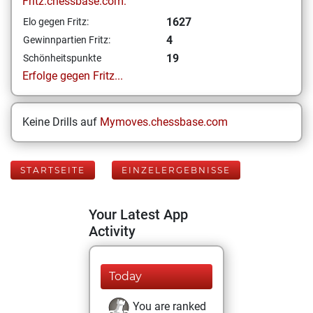
Fritz.chessbase.com:
1627
Elo gegen Fritz:
4
Gewinnpartien Fritz:
19
Schönheitspunkte
Erfolge gegen Fritz...
Keine Drills auf
Mymoves.chessbase.com
STARTSEITE
EINZELERGEBNISSE
Your Latest App
Activity
Today
You are ranked