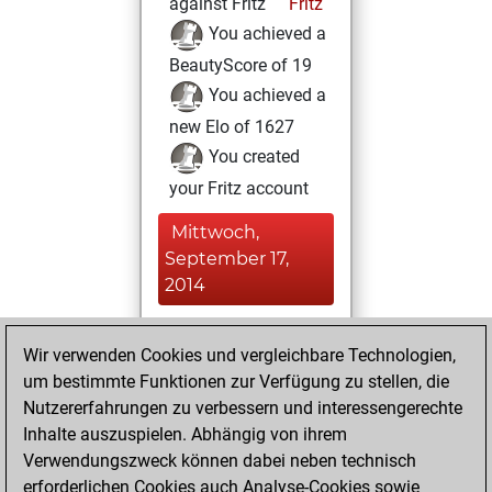
against Fritz
Fritz
You achieved a
BeautyScore of 19
You achieved a
new Elo of 1627
You created
your Fritz account
Mittwoch,
September 17,
2014
You played 53
Wir verwenden Cookies und vergleichbare Technologien,
bullet games
Play
um bestimmte Funktionen zur Verfügung zu stellen, die
You scored +8
Nutzererfahrungen zu verbessern und interessengerechte
=0 -45 in bullet
Inhalte auszuspielen. Abhängig von ihrem
Verwendungszweck können dabei neben technisch
Montag, August
erforderlichen Cookies auch Analyse-Cookies sowie