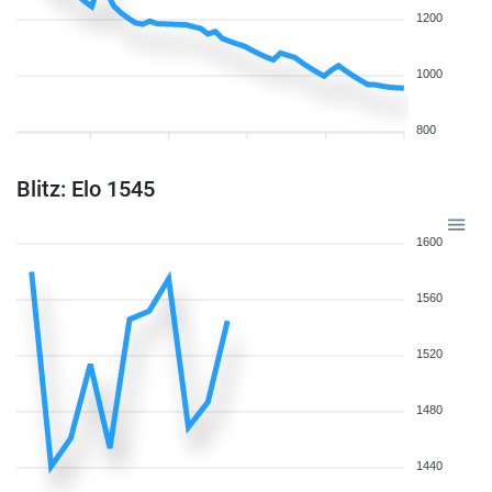
1200
1000
800
Blitz: Elo 1545
1600
1560
1520
1480
1440