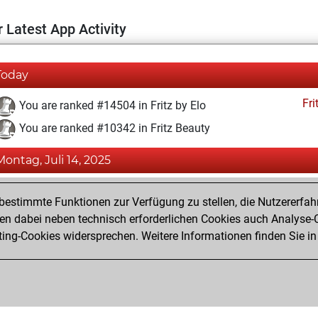
 Latest App Activity
Today
Fri
You are ranked #14504 in Fritz by Elo
You are ranked #10342 in Fritz Beauty
Montag, Juli 14, 2025
Fri
You achieved a BeautyScore of 21
estimmte Funktionen zur Verfügung zu stellen, die Nutzererfah
You achieved a new Elo of 1589
 dabei neben technisch erforderlichen Cookies auch Analyse-C
ng-Cookies widersprechen. Weitere Informationen finden Sie in
You created your Fritz account