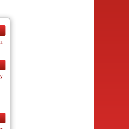
tz
ay