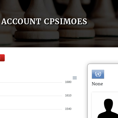
ACCOUNT CPSIMOES
E
1680
None
1610
1540