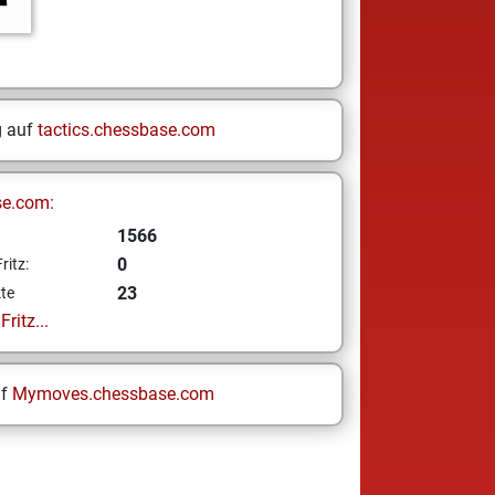
g auf
tactics.chessbase.com
se.com:
1566
0
ritz:
23
te
ritz...
uf
Mymoves.chessbase.com