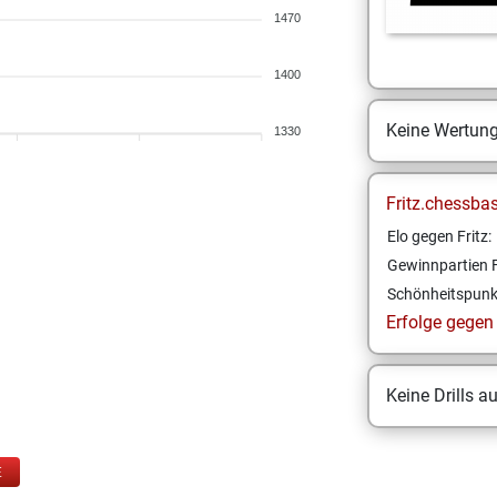
1470
1400
Keine Wertun
1330
Fritz.chessba
Elo gegen Fritz:
Gewinnpartien F
Schönheitspunk
Erfolge gegen F
Keine Drills a
E