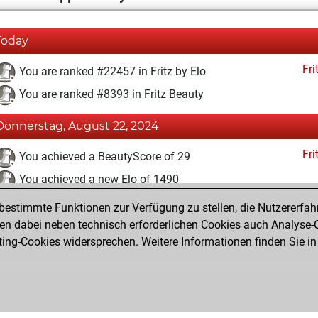
Today
Fri
You are ranked #22457 in Fritz by Elo
You are ranked #8393 in Fritz Beauty
Donnerstag, August 22, 2024
Fri
You achieved a BeautyScore of 29
You achieved a new Elo of 1490
estimmte Funktionen zur Verfügung zu stellen, die Nutzererfah
Dienstag, Juni 25, 2024
 dabei neben technisch erforderlichen Cookies auch Analyse-C
Fri
ng-Cookies widersprechen. Weitere Informationen finden Sie in
You created your Fritz account