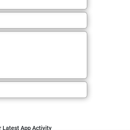
m
 Latest App Activity