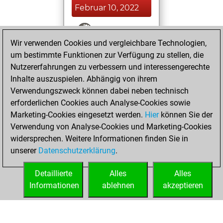
Februar 10, 2022
You won
Wir verwenden Cookies und vergleichbare Technologien,
against Fritz
Fritz
um bestimmte Funktionen zur Verfügung zu stellen, die
You achieved a
Nutzererfahrungen zu verbessern und interessengerechte
BeautyScore of 7
Inhalte auszuspielen. Abhängig von ihrem
You achieved a
Verwendungszweck können dabei neben technisch
new Elo of 1640
erforderlichen Cookies auch Analyse-Cookies sowie
Marketing-Cookies eingesetzt werden.
Hier
können Sie der
Freitag,
Verwendung von Analyse-Cookies und Marketing-Cookies
Dezember 11, 2020
widersprechen. Weitere Informationen finden Sie in
unserer
Datenschutzerklärung
.
You created
your Fritz account
Detaillierte
Alles
Alles
Fritz
Informationen
ablehnen
akzeptieren