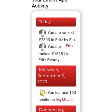
Activity
Today
You are ranked
#2893 in Fritz by Elo
Fritz
You are
ranked #16181 in
Fritz Beauty
Mittwoch,
September 6,
2023
You learned 163
positions
MyMoves
Donnerstag,