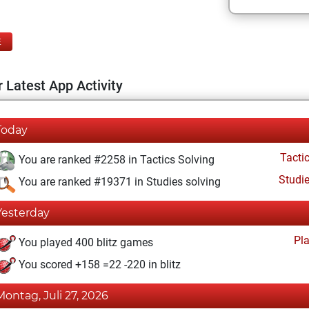
E
 Latest App Activity
Today
Tacti
You are ranked #2258 in Tactics Solving
Studi
You are ranked #19371 in Studies solving
Yesterday
Pl
You played 400 blitz games
You scored +158 =22 -220 in blitz
Montag, Juli 27, 2026