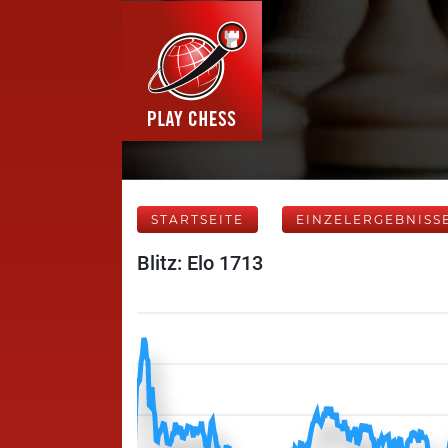
STARTSEITE
EINZELERGEBNISS
Blitz: Elo 1713