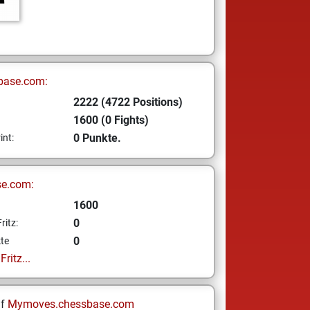
base.com:
2222 (4722 Positions)
1600 (0 Fights)
0 Punkte.
int:
se.com:
1600
0
ritz:
0
te
ritz...
uf
Mymoves.chessbase.com