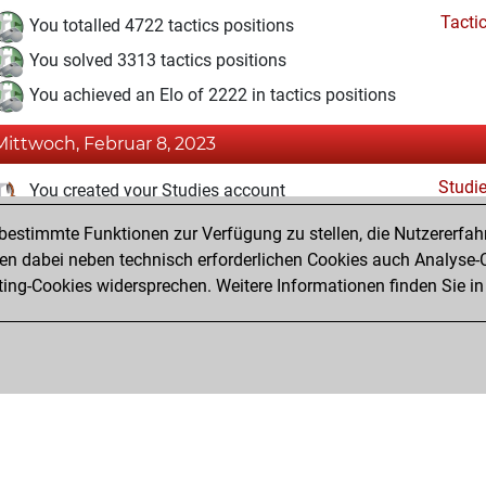
Tacti
You totalled 4722 tactics positions
You solved 3313 tactics positions
You achieved an Elo of 2222 in tactics positions
Mittwoch, Februar 8, 2023
Studi
You created your Studies account
estimmte Funktionen zur Verfügung zu stellen, die Nutzererfah
Freitag, März 26, 2021
 dabei neben technisch erforderlichen Cookies auch Analyse-C
Fri
ng-Cookies widersprechen. Weitere Informationen finden Sie in
You created your Fritz account