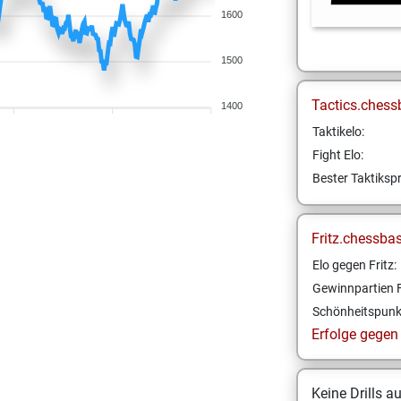
1600
1500
Tactics.chess
1400
Taktikelo:
Fight Elo:
Bester Taktikspr
Fritz.chessba
Elo gegen Fritz:
Gewinnpartien F
Schönheitspunk
Erfolge gegen F
Keine Drills a