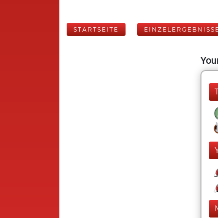
STARTSEITE
EINZELERGEBNISS
Your