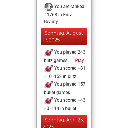
You are ranked
#1768 in Fritz
Beauty
Sonntag, August
17, 2025
You played 243
blitz games
Play
You scored +81
=10 -152 in blitz
You played 157
bullet games
You scored +43
=0 -114 in bullet
Sonntag, April 23,
2023