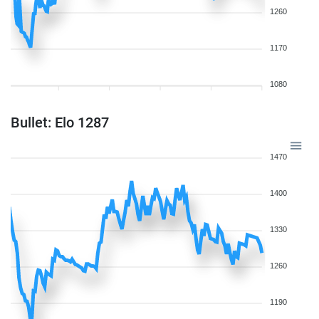
1260
1170
1080
Bullet: Elo 1287
1470
1400
1330
1260
1190