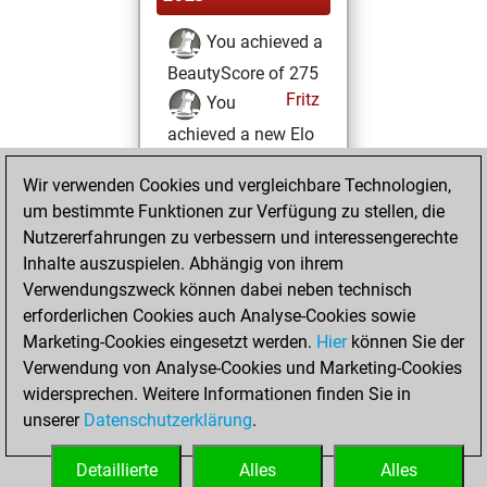
You achieved a
BeautyScore of 275
Fritz
You
achieved a new Elo
of 1427
Wir verwenden Cookies und vergleichbare Technologien,
Donnerstag,
um bestimmte Funktionen zur Verfügung zu stellen, die
Februar 9, 2023
Nutzererfahrungen zu verbessern und interessengerechte
Inhalte auszuspielen. Abhängig von ihrem
You won
Verwendungszweck können dabei neben technisch
against Fritz
Fritz
erforderlichen Cookies auch Analyse-Cookies sowie
Marketing-Cookies eingesetzt werden.
Hier
können Sie der
Sonntag, Mai 30,
Verwendung von Analyse-Cookies und Marketing-Cookies
2021
widersprechen. Weitere Informationen finden Sie in
unserer
Datenschutzerklärung
.
You created
your Fritz account
Detaillierte
Alles
Alles
Fritz