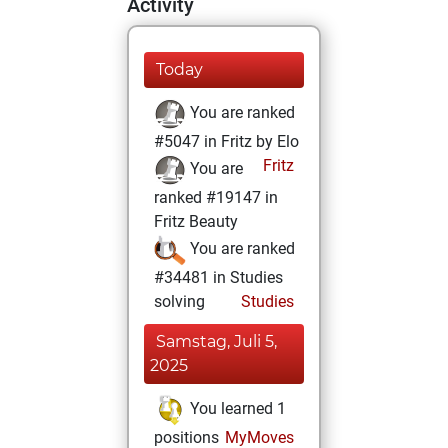
Activity
Today
You are ranked
#5047 in Fritz by Elo
Fritz
You are
ranked #19147 in
Fritz Beauty
You are ranked
#34481 in Studies
solving
Studies
Samstag, Juli 5,
2025
You learned 1
positions
MyMoves