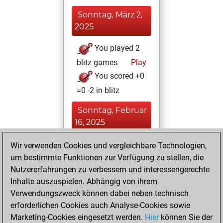
Sonntag, März 2,
2025
You played 2
blitz games
Play
You scored +0
=0 -2 in blitz
Sonntag, Februar
16, 2025
You won
Wir verwenden Cookies und vergleichbare Technologien,
um bestimmte Funktionen zur Verfügung zu stellen, die
against Fritz
Fritz
Nutzererfahrungen zu verbessern und interessengerechte
You achieved a
Inhalte auszuspielen. Abhängig von ihrem
BeautyScore of 4
Verwendungszweck können dabei neben technisch
You achieved a
erforderlichen Cookies auch Analyse-Cookies sowie
new Elo of 1621
Marketing-Cookies eingesetzt werden.
Hier
können Sie der