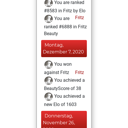
You are ranked
#8583 in Fritz by Elo
Fritz
You are
ranked #6888 in Fritz
Beauty
Montag,
Dezember 7, 2020
You won
against Fritz
Fritz
You achieved a
BeautyScore of 38
You achieved a
new Elo of 1603
Donnerstag,
November 26,