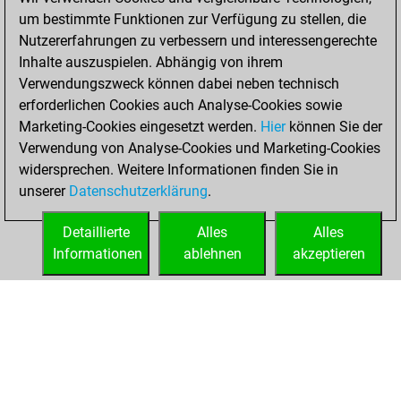
slow games
Play
um bestimmte Funktionen zur Verfügung zu stellen, die
You scored +2
Nutzererfahrungen zu verbessern und interessengerechte
=0 -1 in slow games
Inhalte auszuspielen. Abhängig von ihrem
Verwendungszweck können dabei neben technisch
Montag, Juni 8,
erforderlichen Cookies auch Analyse-Cookies sowie
2020
Marketing-Cookies eingesetzt werden.
Hier
können Sie der
Verwendung von Analyse-Cookies und Marketing-Cookies
You played 1
widersprechen. Weitere Informationen finden Sie in
bullet games
Play
unserer
Datenschutzerklärung
.
You scored +1
=0 -0 in bullet
Detaillierte
Alles
Alles
Informationen
ablehnen
akzeptieren