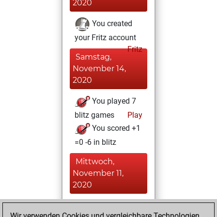
2020
You created
your Fritz account
Fritz
Samstag,
November 14,
2020
You played 7
blitz games
Play
You scored +1
=0 -6 in blitz
Mittwoch,
November 11,
2020
You played 3
Wir verwenden Cookies und vergleichbare Technologien,