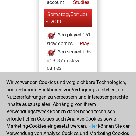
account
Studies
Samstag, Januar
5, 2019
You played 151
slow games
Play
You scored +95
=19 -37 in slow
games
Mittwoch, Januar
Wir verwenden Cookies und vergleichbare Technologien,
4, 2017
um bestimmte Funktionen zur Verfügung zu stellen, die
Nutzererfahrungen zu verbessern und interessengerechte
You played 8
Inhalte auszuspielen. Abhängig von ihrem
blitz games
Play
Verwendungszweck können dabei neben technisch
You scored +3
erforderlichen Cookies auch Analyse-Cookies sowie
Marketing-Cookies eingesetzt werden.
=0 -5 in blitz
Hier
können Sie der
Verwendung von Analyse-Cookies und Marketing-Cookies
You played 3