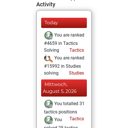
Activity
Today
You are ranked
#4659 in Tactics
Solving
Tactics
You are ranked
#15992 in Studies
solving
Studies
Mittwoch,
August 5, 2026
You totalled 31
tactics positions
Tactics
You
solved 25 tactics