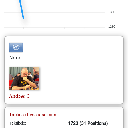
1360
1280
None
Andrea
C
Tactics.chessbase.com:
1723 (31 Positions)
Taktikelo: