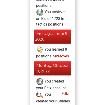
positions
You achieved
an Elo of 1723 in
tactics positions
Freitag, Januar 9,
2026
You learned 8
positions
MyMoves
Montag, Oktober
10, 2022
You created
your Fritz account
Fritz
You
created your Studies