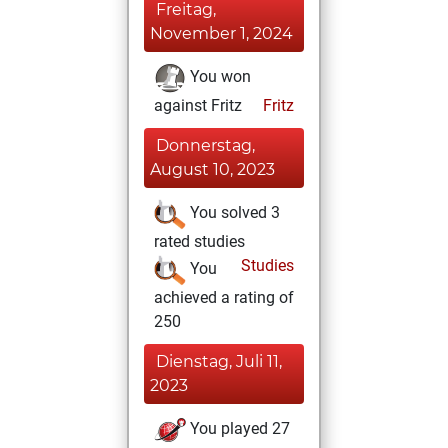
Freitag,
November 1, 2024
You won
against Fritz
Fritz
Donnerstag,
August 10, 2023
You solved 3
rated studies
Studies
You
achieved a rating of
250
Dienstag, Juli 11,
2023
You played 27