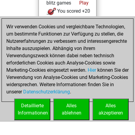
blitz games
Play
You scored +20
=1 -6 in blitz
Wir verwenden Cookies und vergleichbare Technologien,
Donnerstag, April
um bestimmte Funktionen zur Verfügung zu stellen, die
28, 2022
Nutzererfahrungen zu verbessern und interessengerechte
Inhalte auszuspielen. Abhängig von ihrem
You created
Verwendungszweck können dabei neben technisch
your Fritz account
erforderlichen Cookies auch Analyse-Cookies sowie
Fritz
Marketing-Cookies eingesetzt werden.
Hier
können Sie der
Mittwoch,
Verwendung von Analyse-Cookies und Marketing-Cookies
September 1, 2021
widersprechen. Weitere Informationen finden Sie in
unserer
Datenschutzerklärung
.
You created
your Studies account
Detaillierte
Alles
Alles
Studies
Informationen
ablehnen
akzeptieren