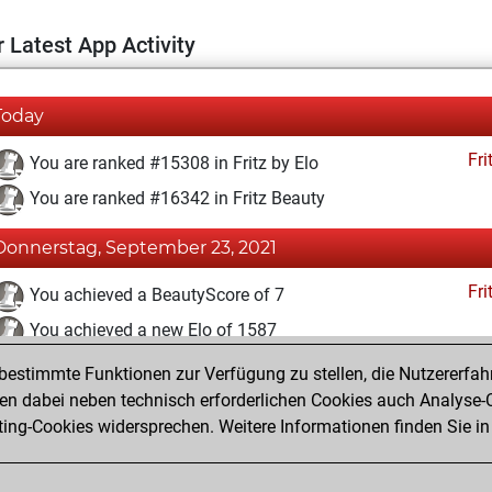
 Latest App Activity
Today
Fri
You are ranked #15308 in Fritz by Elo
You are ranked #16342 in Fritz Beauty
Donnerstag, September 23, 2021
Fri
You achieved a BeautyScore of 7
You achieved a new Elo of 1587
estimmte Funktionen zur Verfügung zu stellen, die Nutzererfah
Mittwoch, September 8, 2021
 dabei neben technisch erforderlichen Cookies auch Analyse-C
Fri
ng-Cookies widersprechen. Weitere Informationen finden Sie in
You created your Fritz account