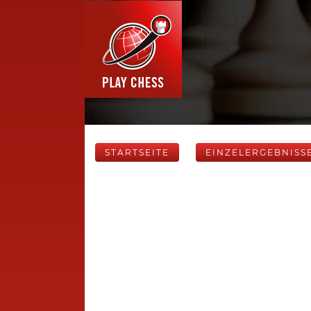
STARTSEITE
EINZELERGEBNISS