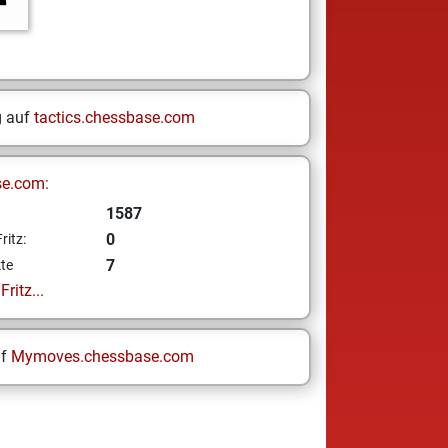
g auf
tactics.chessbase.com
se.com:
1587
0
ritz:
7
te
ritz...
uf
Mymoves.chessbase.com