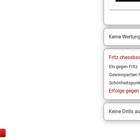
Keine Wertun
Fritz.chessba
Elo gegen Fritz:
Gewinnpartien F
Schönheitspunk
Erfolge gegen F
Keine Drills a
E