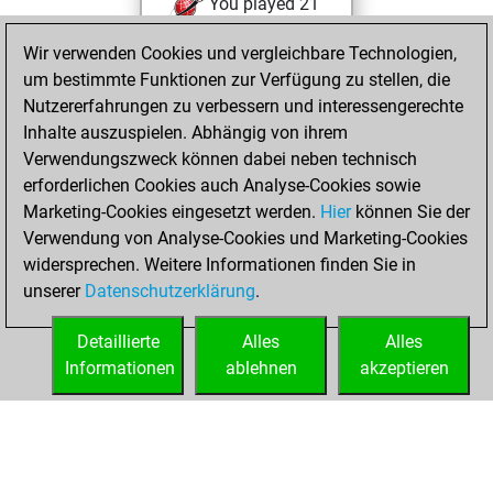
You played 21
blitz games
Play
Wir verwenden Cookies und vergleichbare Technologien,
You scored +2
um bestimmte Funktionen zur Verfügung zu stellen, die
=0 -19 in blitz
Nutzererfahrungen zu verbessern und interessengerechte
Inhalte auszuspielen. Abhängig von ihrem
Samstag,
Verwendungszweck können dabei neben technisch
Dezember 14,
erforderlichen Cookies auch Analyse-Cookies sowie
2024
Marketing-Cookies eingesetzt werden.
Hier
können Sie der
Verwendung von Analyse-Cookies und Marketing-Cookies
You played 1
widersprechen. Weitere Informationen finden Sie in
slow games
Play
unserer
Datenschutzerklärung
.
You scored +0
=0 -1 in slow games
Detaillierte
Alles
Alles
Informationen
ablehnen
akzeptieren