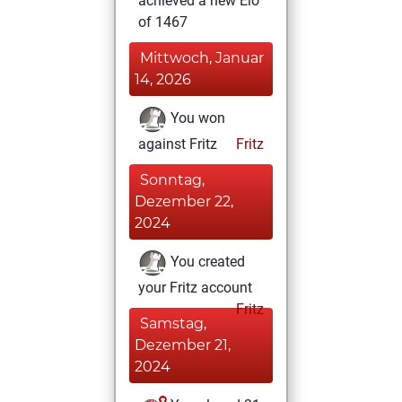
achieved a new Elo
of 1467
Mittwoch, Januar
14, 2026
You won
against Fritz
Fritz
Sonntag,
Dezember 22,
2024
You created
your Fritz account
Fritz
Samstag,
Dezember 21,
2024