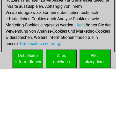
Nutzererfahrungen zu verbessern und interessengerechte
Sonntag,
Inhalte auszuspielen. Abhängig von ihrem
September 29,
Verwendungszweck können dabei neben technisch
2024
erforderlichen Cookies auch Analyse-Cookies sowie
Marketing-Cookies eingesetzt werden.
Hier
können Sie der
You created
Verwendung von Analyse-Cookies und Marketing-Cookies
your Fritz account
widersprechen. Weitere Informationen finden Sie in
Fritz
You
unserer
Datenschutzerklärung
.
created your Studies
account
Studies
Detaillierte
Alles
Alles
Informationen
ablehnen
akzeptieren