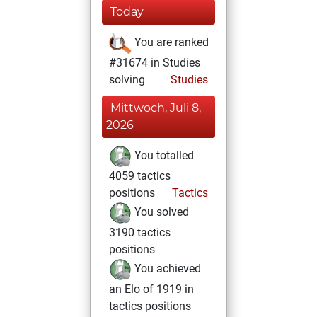
Today
You are ranked
#31674 in Studies
solving
Studies
Mittwoch, Juli 8,
2026
You totalled
4059 tactics
positions
Tactics
You solved
3190 tactics
positions
You achieved
an Elo of 1919 in
tactics positions