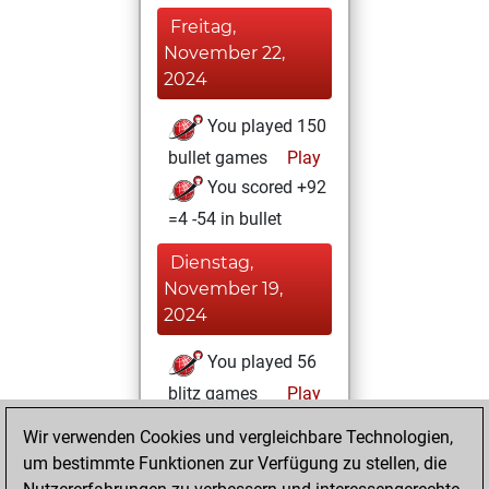
Freitag,
November 22,
2024
You played 150
bullet games
Play
You scored +92
=4 -54 in bullet
Dienstag,
November 19,
2024
You played 56
blitz games
Play
You scored +45
Wir verwenden Cookies und vergleichbare Technologien,
=2 -9 in blitz
um bestimmte Funktionen zur Verfügung zu stellen, die