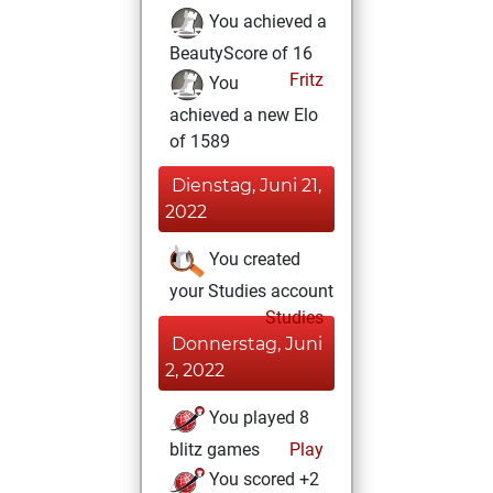
You achieved a
BeautyScore of 16
Fritz
You
achieved a new Elo
of 1589
Dienstag, Juni 21,
2022
You created
your Studies account
Studies
Donnerstag, Juni
2, 2022
You played 8
blitz games
Play
You scored +2