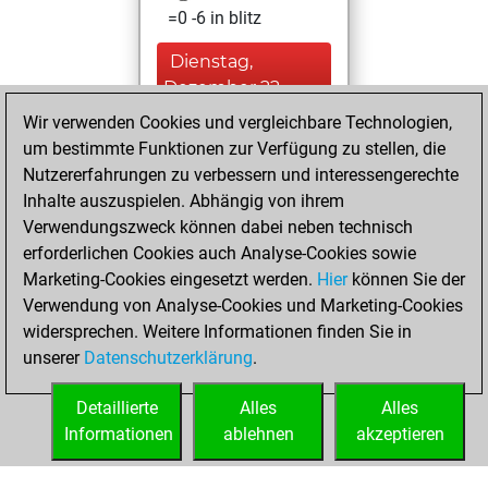
=0 -6 in blitz
Dienstag,
Dezember 22,
2020
Wir verwenden Cookies und vergleichbare Technologien,
um bestimmte Funktionen zur Verfügung zu stellen, die
You created
Nutzererfahrungen zu verbessern und interessengerechte
your Fritz account
Inhalte auszuspielen. Abhängig von ihrem
Fritz
Verwendungszweck können dabei neben technisch
Donnerstag,
erforderlichen Cookies auch Analyse-Cookies sowie
Dezember 5, 2019
Marketing-Cookies eingesetzt werden.
Hier
können Sie der
Verwendung von Analyse-Cookies und Marketing-Cookies
You played 36
widersprechen. Weitere Informationen finden Sie in
slow games
Play
unserer
Datenschutzerklärung
.
You scored +12
=0 -24 in slow games
Detaillierte
Alles
Alles
Informationen
ablehnen
akzeptieren