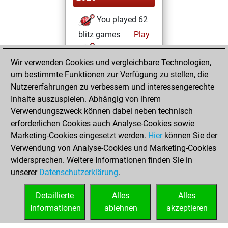
You played 62
blitz games
Play
You scored +39
Wir verwenden Cookies und vergleichbare Technologien,
=2 -21 in blitz
um bestimmte Funktionen zur Verfügung zu stellen, die
You played 111
Nutzererfahrungen zu verbessern und interessengerechte
bullet games
Inhalte auszuspielen. Abhängig von ihrem
You scored +70
Verwendungszweck können dabei neben technisch
=4 -37 in bullet
erforderlichen Cookies auch Analyse-Cookies sowie
Marketing-Cookies eingesetzt werden.
Hier
können Sie der
Montag, Februar
Verwendung von Analyse-Cookies und Marketing-Cookies
12, 2024
widersprechen. Weitere Informationen finden Sie in
unserer
Datenschutzerklärung
.
You created
your Fritz account
Detaillierte
Alles
Alles
Fritz
Informationen
ablehnen
akzeptieren