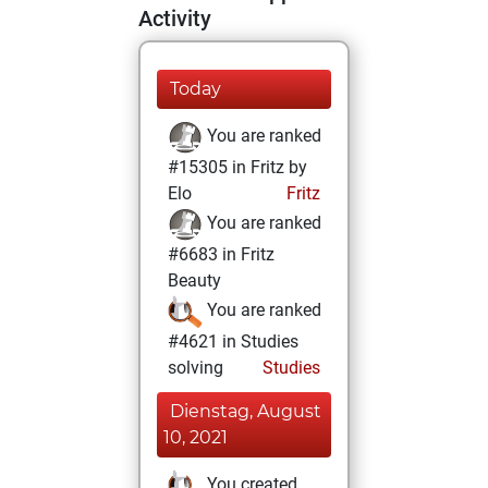
Activity
Today
You are ranked
#15305 in Fritz by
Elo
Fritz
You are ranked
#6683 in Fritz
Beauty
You are ranked
#4621 in Studies
solving
Studies
Dienstag, August
10, 2021
You created