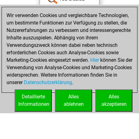
your Studies account
Wir verwenden Cookies und vergleichbare Technologien,
Studies
um bestimmte Funktionen zur Verfügung zu stellen, die
Donnerstag, Juli
Nutzererfahrungen zu verbessern und interessengerechte
22, 2021
Inhalte auszuspielen. Abhängig von ihrem
You achieved a
Verwendungszweck können dabei neben technisch
erforderlichen Cookies auch Analyse-Cookies sowie
BeautyScore of 40
Marketing-Cookies eingesetzt werden.
Fritz
Hier
können Sie der
You
Verwendung von Analyse-Cookies und Marketing-Cookies
achieved a new Elo
widersprechen. Weitere Informationen finden Sie in
of 1587
unserer
Datenschutzerklärung
.
You created
your Fritz account
Detaillierte
Alles
Alles
Informationen
ablehnen
akzeptieren