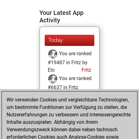
Your Latest App
Activity
Today
You are ranked
#19487 in Fritz by
Elo
Fritz
You are ranked
#6637 in Fritz
Beauty
Wir verwenden Cookies und vergleichbare Technologien,
um bestimmte Funktionen zur Verfügung zu stellen, die
Mittwoch, April
Nutzererfahrungen zu verbessern und interessengerechte
16, 2025
Inhalte auszuspielen. Abhängig von ihrem
You achieved a
Verwendungszweck können dabei neben technisch
erforderlichen Cookies auch Analyse-Cookies sowie
BeautyScore of 41