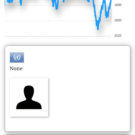
1680
1600
1520
None