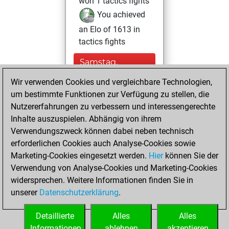
won 1 tactics fights
You achieved
an Elo of 1613 in
tactics fights
Samstag,
Dezember 14,
Wir verwenden Cookies und vergleichbare Technologien,
2024
um bestimmte Funktionen zur Verfügung zu stellen, die
Nutzererfahrungen zu verbessern und interessengerechte
You had a best
Inhalte auszuspielen. Abhängig von ihrem
sprint of 54 positions
Verwendungszweck können dabei neben technisch
Tactics
erforderlichen Cookies auch Analyse-Cookies sowie
Donnerstag,
Marketing-Cookies eingesetzt werden.
Hier
können Sie der
Dezember 30,
Verwendung von Analyse-Cookies und Marketing-Cookies
2021
widersprechen. Weitere Informationen finden Sie in
unserer
Datenschutzerklärung
.
You created
your Fritz account
Detaillierte
Alles
Alles
Fritz
Informationen
ablehnen
akzeptieren