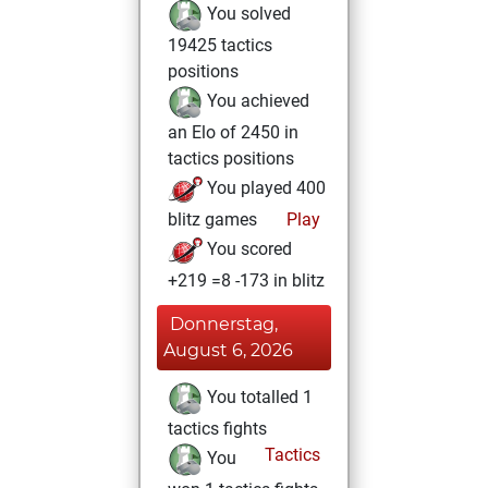
You solved
19425 tactics
positions
You achieved
an Elo of 2450 in
tactics positions
You played 400
blitz games
Play
You scored
+219 =8 -173 in blitz
Donnerstag,
August 6, 2026
You totalled 1
tactics fights
Tactics
You