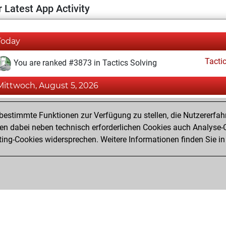
 Latest App Activity
Today
Tacti
You are ranked #3873 in Tactics Solving
Mittwoch, August 5, 2026
Tacti
You totalled 44 tactics positions
estimmte Funktionen zur Verfügung zu stellen, die Nutzererfah
You solved 40 tactics positions
 dabei neben technisch erforderlichen Cookies auch Analyse-C
ng-Cookies widersprechen. Weitere Informationen finden Sie in
You achieved an Elo of 1917 in tactics positions