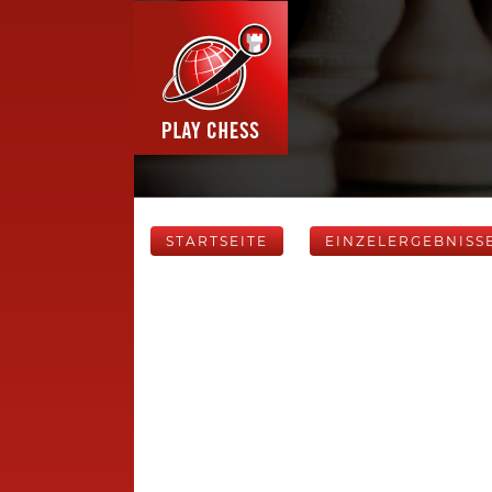
STARTSEITE
EINZELERGEBNISS