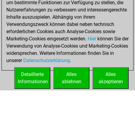
um bestimmte Funktionen zur Verfügung zu stellen, die
BeautyScore of 8
Nutzererfahrungen zu verbessern und interessengerechte
Fritz
You
Inhalte auszuspielen. Abhängig von ihrem
achieved a new Elo
Verwendungszweck können dabei neben technisch
of 1597
erforderlichen Cookies auch Analyse-Cookies sowie
Marketing-Cookies eingesetzt werden.
Hier
können Sie der
Montag, August
Verwendung von Analyse-Cookies und Marketing-Cookies
18, 2025
widersprechen. Weitere Informationen finden Sie in
unserer
Datenschutzerklärung
.
You created
your Fritz account
Detaillierte
Alles
Alles
Fritz
Informationen
ablehnen
akzeptieren