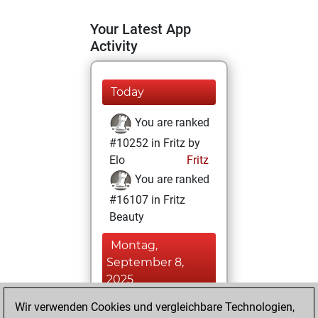
Your Latest App
Activity
Today
You are ranked
#10252 in Fritz by
Elo
Fritz
You are ranked
#16107 in Fritz
Beauty
Montag,
September 8,
2025
Wir verwenden Cookies und vergleichbare Technologien,
You achieved a