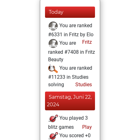
Today
You are ranked
#6331 in Fritz by Elo
Fritz
You are
ranked #7408 in Fritz
Beauty
You are ranked
#11233 in Studies
solving
Studies
Samstag, Juni 22,
2024
You played 3
blitz games
Play
You scored +0