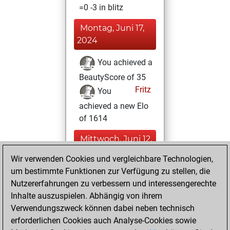
=0 -3 in blitz
Montag, Juni 17,
2024
You achieved a
BeautyScore of 35
Fritz
You
achieved a new Elo
of 1614
Mittwoch, Juni 12,
2024
Wir verwenden Cookies und vergleichbare Technologien,
um bestimmte Funktionen zur Verfügung zu stellen, die
You won
Nutzererfahrungen zu verbessern und interessengerechte
against Fritz
Fritz
Inhalte auszuspielen. Abhängig von ihrem
You created
Verwendungszweck können dabei neben technisch
your Fritz account
erforderlichen Cookies auch Analyse-Cookies sowie