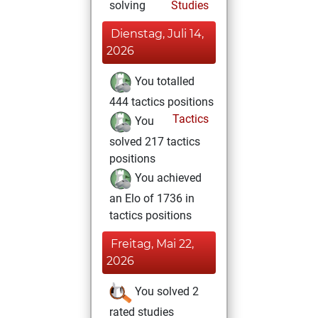
solving
Studies
Dienstag, Juli 14,
2026
You totalled
444 tactics positions
Tactics
You
solved 217 tactics
positions
You achieved
an Elo of 1736 in
tactics positions
Freitag, Mai 22,
2026
You solved 2
rated studies