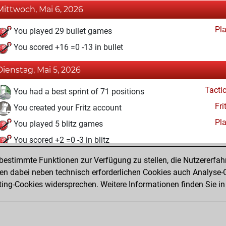
Mittwoch, Mai 6, 2026
Pl
You played 29 bullet games
You scored +16 =0 -13 in bullet
Dienstag, Mai 5, 2026
Tacti
You had a best sprint of 71 positions
Fri
You created your Fritz account
Pl
You played 5 blitz games
You scored +2 =0 -3 in blitz
estimmte Funktionen zur Verfügung zu stellen, die Nutzererfah
Donnerstag, Oktober 23, 2025
 dabei neben technisch erforderlichen Cookies auch Analyse-C
Studi
ng-Cookies widersprechen. Weitere Informationen finden Sie in
You created your Studies account