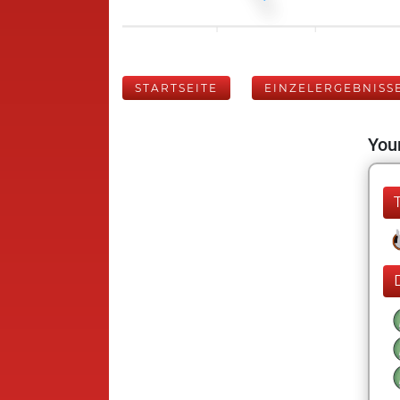
STARTSEITE
EINZELERGEBNISS
Your