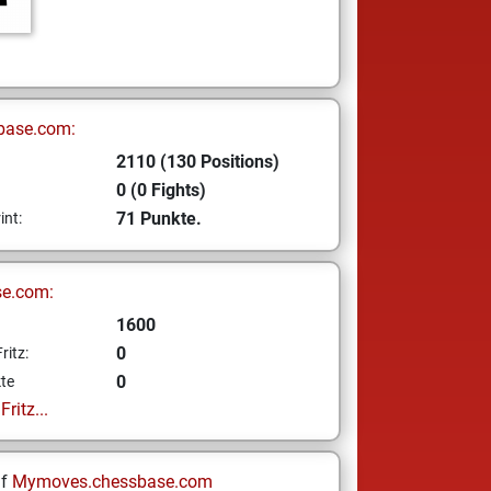
base.com:
2110 (130 Positions)
0 (0 Fights)
71 Punkte.
int:
se.com:
1600
0
ritz:
0
te
ritz...
uf
Mymoves.chessbase.com