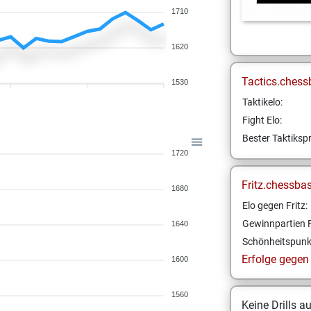
1710
1620
Tactics.chess
1530
Taktikelo:
Fight Elo:
Bester Taktikspr
1720
Fritz.chessba
1680
Elo gegen Fritz:
Gewinnpartien F
1640
Schönheitspunk
Erfolge gegen F
1600
1560
Keine Drills a