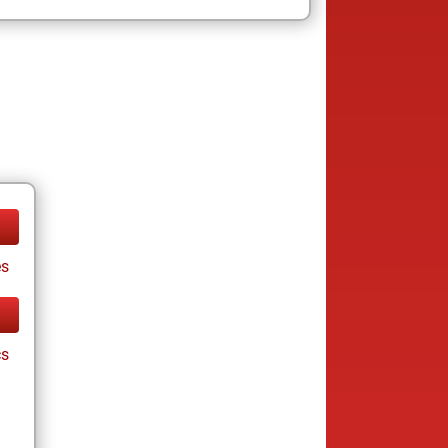
es
cs