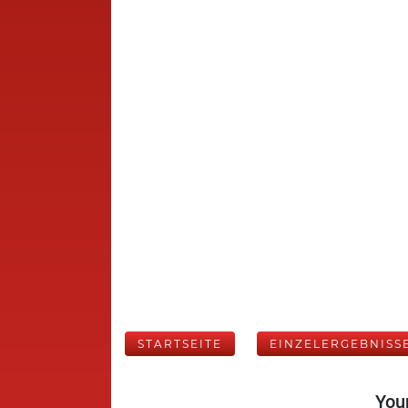
STARTSEITE
EINZELERGEBNISS
Your