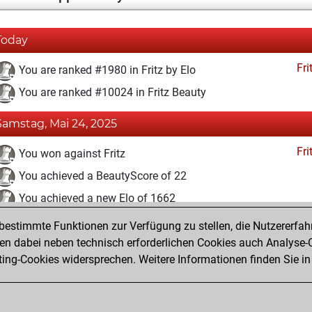
Today
Fri
You are ranked #1980 in Fritz by Elo
You are ranked #10024 in Fritz Beauty
Samstag, Mai 24, 2025
Fri
You won against Fritz
You achieved a BeautyScore of 22
You achieved a new Elo of 1662
estimmte Funktionen zur Verfügung zu stellen, die Nutzererfah
Sonntag, Mai 18, 2025
 dabei neben technisch erforderlichen Cookies auch Analyse-C
Fri
ng-Cookies widersprechen. Weitere Informationen finden Sie in
You created your Fritz account