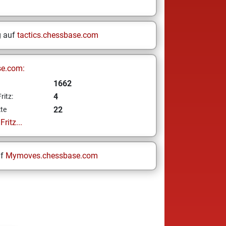
g auf
tactics.chessbase.com
se.com:
1662
4
ritz:
22
te
ritz...
uf
Mymoves.chessbase.com