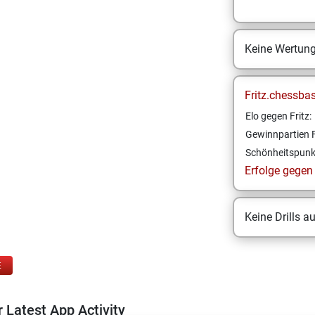
Keine Wertun
Fritz.chessba
Elo gegen Fritz:
Gewinnpartien F
Schönheitspunk
Erfolge gegen F
Keine Drills a
E
 Latest App Activity