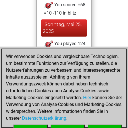
You scored +68
=10 -110 in blitz
Sonntag, Mai 25,
2025
You played 124
slow games
Play
Wir verwenden Cookies und vergleichbare Technologien,
You scored +32
um bestimmte Funktionen zur Verfügung zu stellen, die
=17 -75 in slow
Nutzererfahrungen zu verbessern und interessengerechte
games
Inhalte auszuspielen. Abhängig von ihrem
Verwendungszweck können dabei neben technisch
Sonntag, Februar
erforderlichen Cookies auch Analyse-Cookies sowie
9, 2025
Marketing-Cookies eingesetzt werden.
Hier
können Sie der
Verwendung von Analyse-Cookies und Marketing-Cookies
You played 88
widersprechen. Weitere Informationen finden Sie in
bullet games
Play
unserer
Datenschutzerklärung
.
You scored +16