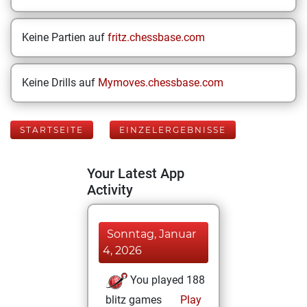
Keine Partien auf
fritz.chessbase.com
Keine Drills auf
Mymoves.chessbase.com
STARTSEITE
EINZELERGEBNISSE
Your Latest App
Activity
Sonntag, Januar
4, 2026
You played 188
blitz games
Play