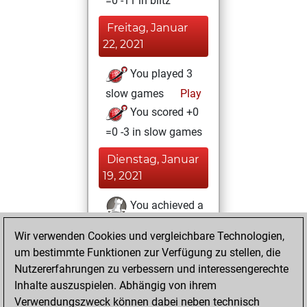
=0 -11 in blitz
Freitag, Januar
22, 2021
You played 3
slow games
Play
You scored +0
=0 -3 in slow games
Dienstag, Januar
19, 2021
You achieved a
BeautyScore of 38
Wir verwenden Cookies und vergleichbare Technologien,
Fritz
You
um bestimmte Funktionen zur Verfügung zu stellen, die
achieved a new Elo
Nutzererfahrungen zu verbessern und interessengerechte
of 1605
Inhalte auszuspielen. Abhängig von ihrem
Verwendungszweck können dabei neben technisch