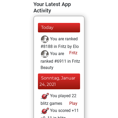
Your Latest App
Activity
Today
You are ranked
#8188 in Fritz by Elo
Fritz
You are
ranked #6911 in Fritz
Beauty
Sonntag, Januar
24, 2021
You played 22
blitz games
Play
You scored +11