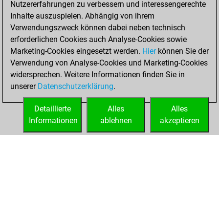
Nutzererfahrungen zu verbessern und interessengerechte
Fritz
You
Inhalte auszuspielen. Abhängig von ihrem
achieved a new Elo
Verwendungszweck können dabei neben technisch
of 1565
erforderlichen Cookies auch Analyse-Cookies sowie
Marketing-Cookies eingesetzt werden.
Hier
können Sie der
Dienstag,
Verwendung von Analyse-Cookies und Marketing-Cookies
November 9, 2021
widersprechen. Weitere Informationen finden Sie in
unserer
Datenschutzerklärung
.
You created
your Fritz account
Detaillierte
Alles
Alles
Fritz
Informationen
ablehnen
akzeptieren