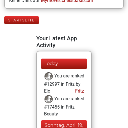
Keine Drills auf
Mymoves.chessbase.com
STARTSEITE
Your Latest App
Activity
Today
You are ranked
#12997 in Fritz by
Elo
Fritz
You are ranked
#17455 in Fritz
Beauty
Sonntag, April 19,