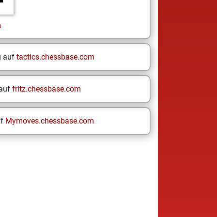
n
g auf
tactics.chessbase.com
 auf
fritz.chessbase.com
uf
Mymoves.chessbase.com