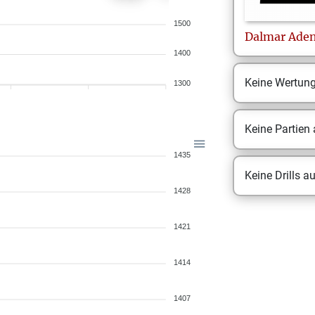
1500
Dalmar
Ade
1400
Keine Wertun
1300
Keine Partien
1435
Keine Drills a
1428
1421
1414
1407