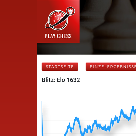
STARTSEITE
EINZELERGEBNISS
Blitz: Elo 1632