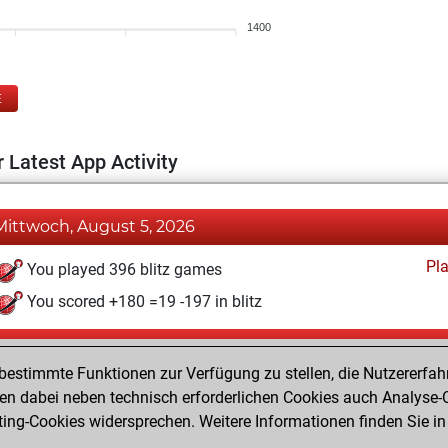
1400
E
 Latest App Activity
Mittwoch, August 5, 2026
Pl
You played 396 blitz games
You scored +180 =19 -197 in blitz
Dienstag, Juni 9, 2026
estimmte Funktionen zur Verfügung zu stellen, die Nutzererfah
Pl
You played 4 bullet games
 dabei neben technisch erforderlichen Cookies auch Analyse-C
ng-Cookies widersprechen. Weitere Informationen finden Sie in
You scored +0 =0 -4 in bullet