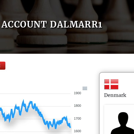
ACCOUNT DALMARR1
E
1900
Denmark
1800
1700
1600