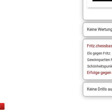
Keine Wertun
Fritz.chessba
Elo gegen Fritz:
Gewinnpartien F
Schönheitspunk
Erfolge gegen F
Keine Drills a
E