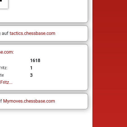
g auf
tactics.chessbase.com
se.com:
1618
1
ritz:
3
te
ritz...
uf
Mymoves.chessbase.com