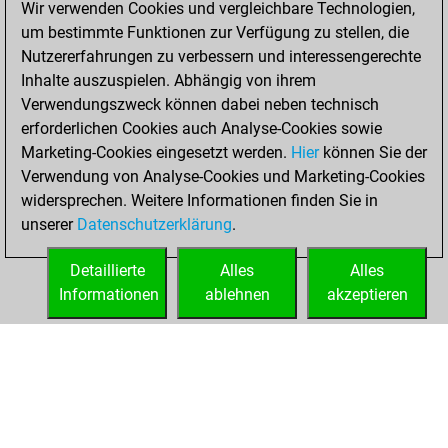
Wir verwenden Cookies und vergleichbare Technologien,
BeautyScore of 114
um bestimmte Funktionen zur Verfügung zu stellen, die
Fritz
You
Nutzererfahrungen zu verbessern und interessengerechte
achieved a new Elo
Inhalte auszuspielen. Abhängig von ihrem
of 1498
Verwendungszweck können dabei neben technisch
erforderlichen Cookies auch Analyse-Cookies sowie
Dienstag,
Marketing-Cookies eingesetzt werden.
Hier
können Sie der
Dezember 17,
Verwendung von Analyse-Cookies und Marketing-Cookies
2024
widersprechen. Weitere Informationen finden Sie in
unserer
Datenschutzerklärung
.
You created
your Fritz account
Detaillierte
Alles
Alles
Fritz
Informationen
ablehnen
akzeptieren