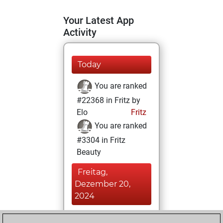
Your Latest App
Activity
Today
You are ranked
#22368 in Fritz by
Elo
Fritz
You are ranked
#3304 in Fritz
Beauty
Freitag,
Dezember 20,
2024
You achieved a