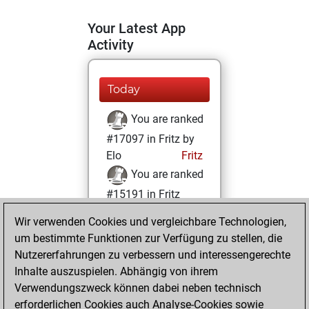
Your Latest App
Activity
Today
You are ranked
#17097 in Fritz by
Elo
Fritz
You are ranked
#15191 in Fritz
Beauty
Wir verwenden Cookies und vergleichbare Technologien,
um bestimmte Funktionen zur Verfügung zu stellen, die
Montag,
Nutzererfahrungen zu verbessern und interessengerechte
November 15, 2021
Inhalte auszuspielen. Abhängig von ihrem
You achieved a
Verwendungszweck können dabei neben technisch
erforderlichen Cookies auch Analyse-Cookies sowie
BeautyScore of 9