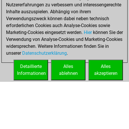
2023
Nutzererfahrungen zu verbessern und interessengerechte
Inhalte auszuspielen. Abhängig von ihrem
You had a best
Verwendungszweck können dabei neben technisch
sprint of 33 positions
erforderlichen Cookies auch Analyse-Cookies sowie
Tactics
Marketing-Cookies eingesetzt werden.
Hier
können Sie der
Dienstag,
Verwendung von Analyse-Cookies und Marketing-Cookies
März 2, 2021
widersprechen. Weitere Informationen finden Sie in
unserer
Datenschutzerklärung
.
You created
your Fritz account
Detaillierte
Alles
Alles
Fritz
Informationen
ablehnen
akzeptieren