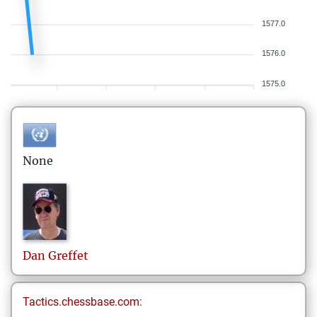
1577.0
1576.0
1575.0
None
Dan
Greffet
Tactics.chessbase.com: