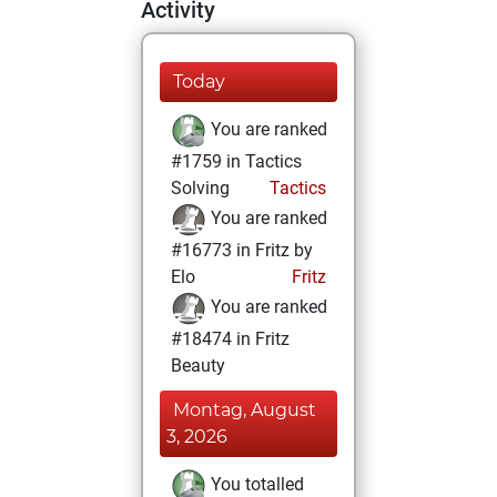
Activity
Today
You are ranked
#1759 in Tactics
Solving
Tactics
You are ranked
#16773 in Fritz by
Elo
Fritz
You are ranked
#18474 in Fritz
Beauty
Montag, August
3, 2026
You totalled