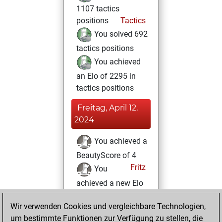
1107 tactics
positions
Tactics
You solved 692
tactics positions
You achieved
an Elo of 2295 in
tactics positions
Freitag, April 12,
2024
You achieved a
BeautyScore of 4
Fritz
You
achieved a new Elo
of 1583
Wir verwenden Cookies und vergleichbare Technologien,
Sonntag, April 9,
um bestimmte Funktionen zur Verfügung zu stellen, die