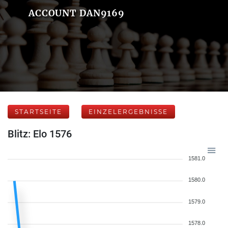
ACCOUNT DAN9169
STARTSEITE
EINZELERGEBNISSE
Blitz: Elo 1576
1581.0
1580.0
1579.0
1578.0